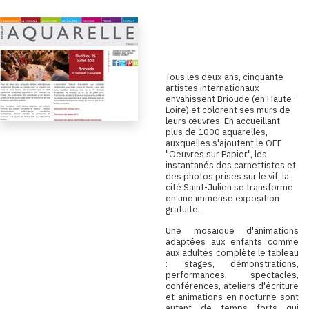
Biennale de
Brioude.
T
ous les deux ans, cinquante
artistes internationaux
envahissent Brioude (en Haute-
Loire) et colorent ses murs de
leurs œuvres. En accueillant
plus de 1000 aquarelles,
auxquelles s'ajoutent le OFF
"Oeuvres sur Papier", les
instantanés des carnettistes et
des photos prises sur le vif, la
cité Saint-Julien se transforme
en une immense exposition
gratuite.
Une mosaïque d'animations
adaptées aux enfants comme
aux adultes complète le tableau
: stages, démonstrations,
performances, spectacles,
conférences, ateliers d'écriture
et animations en nocturne sont
autant de temps forts qui