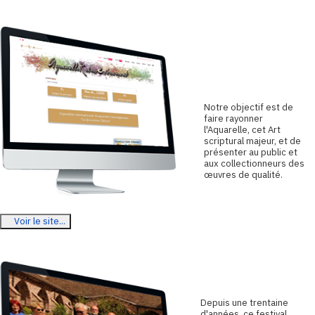
Aquarelle
Reims
Evenement
N
otre objectif est de
faire rayonner
l'Aquarelle, cet Art
scriptural majeur, et de
présenter au public et
aux collectionneurs des
œuvres de qualité.
Voir le site...
L'art dans la rue
D
epuis une trentaine
d'années, ce festival